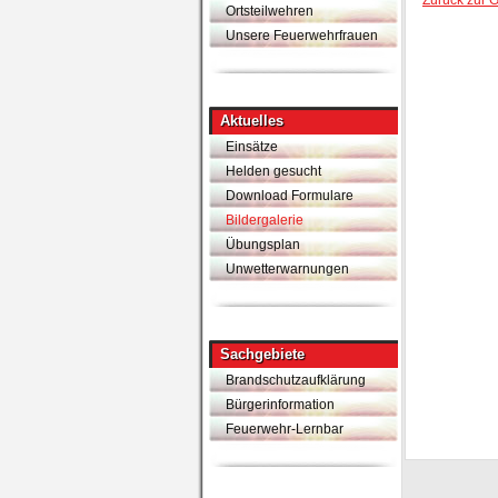
Feuerdrachen
Ortsteilwehren
Unsere Feuerwehrfrauen
Aktuelles
Einsätze
Helden gesucht
Download Formulare
Bildergalerie
Übungsplan
Unwetterwarnungen
Sachgebiete
Brandschutzaufklärung
Bürgerinformation
Feuerwehr-Lernbar