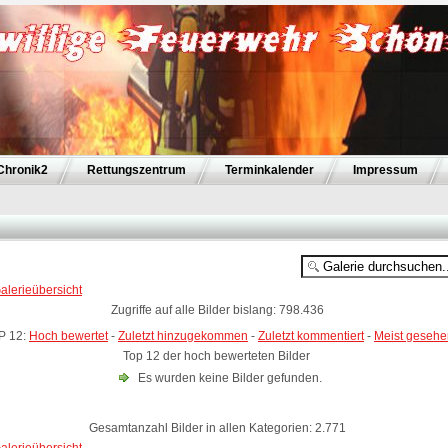
Chronik2
Rettungszentrum
Terminkalender
Impressum
alerieübersicht
Zugriffe auf alle Bilder bislang: 798.436
P 12:
Hoch bewertet
-
Zuletzt hinzugekommen
-
Zuletzt kommentiert
-
Meist gesehe
Top 12 der hoch bewerteten Bilder
Es wurden keine Bilder gefunden.
Gesamtanzahl Bilder in allen Kategorien: 2.771
alerieübersicht