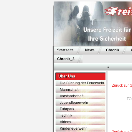
Startseite
News
Chronik
Chronik_3
Über Uns
Die Führung der Feuerwehr
Zurück zur G
Mannschaft
Vorstandschaft
TO
Jugendfeuerwehr
Fuhrpark
Technik
Videos
Kinderfeuerwehr
Zurück zur G