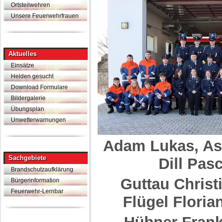
Feuerdrachen
Ortsteilwehren
Unsere Feuerwehrfrauen
Aktuelles
Einsätze
Helden gesucht
Download Formulare
Bildergalerie
Übungsplan
Unwetterwarnungen
Adam Lukas, As
Sachgebiete
Dill Pas
Brandschutzaufklärung
Guttau Christ
Bürgerinformation
Feuerwehr-Lernbar
Flügel Floria