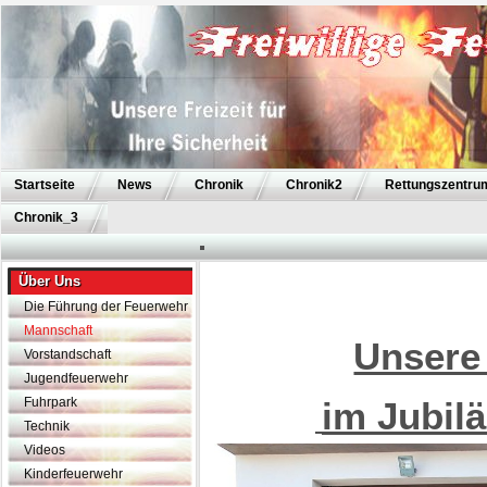
Startseite
News
Chronik
Chronik2
Rettungszentru
Chronik_3
Über Uns
Die Führung der Feuerwehr
Mannschaft
Unsere
Vorstandschaft
Jugendfeuerwehr
Fuhrpark
im Jubil
Technik
Videos
Kinderfeuerwehr