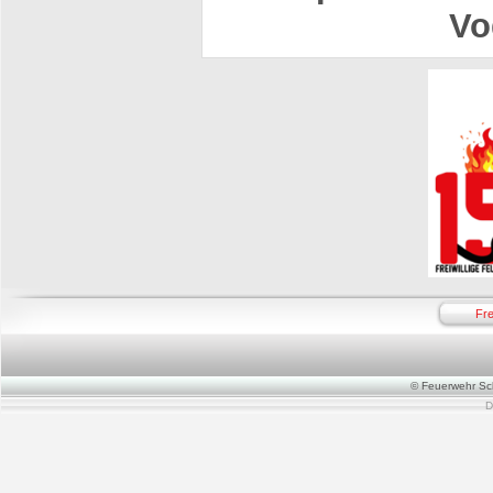
Vo
Fre
© Feuerwehr Sch
D