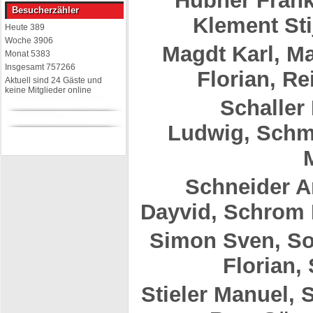
Hübner Fran
Besucherzähler
Klement Sti
Heute
389
Woche
3906
Magdt Karl,
Ma
Monat
5383
Insgesamt
757266
Florian,
Re
Aktuell sind 24 Gäste und
keine Mitglieder online
Schaller
Ludwig, Schm
Schneider A
Dayvid, Schrom 
Simon Sven, So
Florian,
Stieler Manuel,