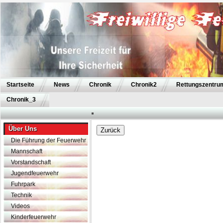
Startseite
News
Chronik
Chronik2
Rettungszentru
Chronik_3
Über Uns
Die Führung der Feuerwehr
Mannschaft
Vorstandschaft
Jugendfeuerwehr
Fuhrpark
Technik
Videos
Kinderfeuerwehr