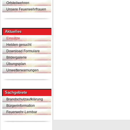
Feuerdrachen
Ortsteilwehren
Unsere Feuerwehrfrauen
Aktuelles
Einsätze
Helden gesucht
Download Formulare
Bildergalerie
Übungsplan
Unwetterwarnungen
Sachgebiete
Brandschutzaufklärung
Bürgerinformation
Feuerwehr-Lernbar